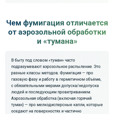
Обязателен по ISPM 15 для деревянной
продуктов).
тары и паллетов. Выдаем международный
сертификат с маркой HT или MB после
обработки.
Чем фумигация отличается
от аэрозольной обработки
и «тумана»
В быту под словом «туман» часто
подразумевают аэрозольное распыление. Это
разные классы методов. Фумигация — про
газовую фазу и работу в герметичном объёме,
с обязательными мерами допуска/недопуска
людей и последующим проветриванием.
Аэрозольная обработка (включая горячий
туман) — про мелкодисперсные капли, которые
оседают на поверхностях и частично