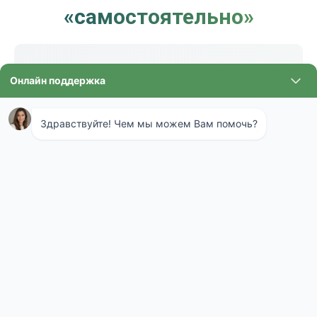
«самостоятельно»
Фумигация связана с токсичными веществами
и строгими требованиями к допуску в зону
работ. Поэтому в Кашире такие задачи
выполняет специализированная служба с
обученным персоналом, средствами защиты и
процедурами контроля. Самостоятельные
попытки опасны: ошибки в герметизации,
экспозиции или проветривании создают риски
для людей, продукции и соседних помещений.
Профессиональный подход означает не только
использование средств защиты. Это ещё и
правильная организация: предупреждение
персонала, маркировка зоны, контроль
времени, порядок проветривания, безопасный