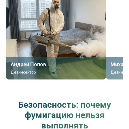
Андрей Попов
Михаил
Дезинсектор
Дезинсек
Безопасность: почему
фумигацию нельзя
выполнять